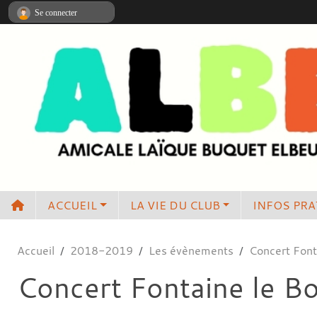
Panneau de gestion des cookies
Se connecter
ACCUEIL
LA VIE DU CLUB
INFOS PRA
Accueil
2018-2019
Les évènements
Concert Font
Concert Fontaine le B