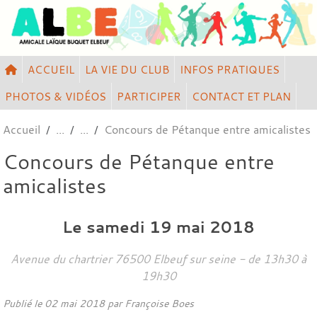
Panneau de gestion des cookies
ACCUEIL
LA VIE DU CLUB
INFOS PRATIQUES
PHOTOS & VIDÉOS
PARTICIPER
CONTACT ET PLAN
Accueil
Concours de Pétanque entre amicalistes
Concours de Pétanque entre
amicalistes
Le
samedi
19
mai
2018
Avenue du chartrier
76500
Elbeuf sur seine
- de 13h30 à
19h30
Publié le
02 mai 2018
par
Françoise Boes