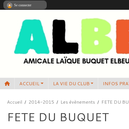
Panneau de gestion des cookies
Se connecter
ACCUEIL
LA VIE DU CLUB
INFOS PRA
Accueil
2014-2015
Les évènements
FETE DU B
FETE DU BUQUET