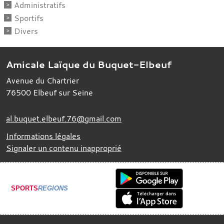
Administratifs
Sportifs
Divers
Amicale Laïque du Buquet-Elbeuf
Avenue du Chartrier
76500
Elbeuf sur Seine
al.buquet.elbeuf.76@gmail.com
Informations légales
Signaler un contenu inapproprié
SPORTS
REGIONS