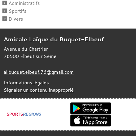
Administratifs
Sportifs
Divers
Amicale Laïque du Buquet-Elbeuf
Avenue du Chartrier
76500
Elbeuf sur Seine
al.buquet.elbeuf.76@gmail.com
Informations légales
Signaler un contenu inapproprié
SPORTS
REGIONS