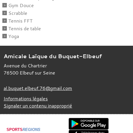
Gym Douce
Scrabble
Tennis FFT
Tennis de table
Yoga
Amicale Laïque du Buquet-Elbeuf
Avenue du Chartrier
76500
Elbeuf sur Seine
al.buquet.elbeuf.76@gmail.com
Informations légales
Signaler un contenu inapproprié
SPORTS
REGIONS