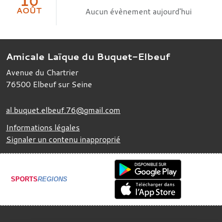
10
AOÛT
Aucun évènement aujourd'hui
Amicale Laïque du Buquet-Elbeuf
Avenue du Chartrier
76500
Elbeuf sur Seine
al.buquet.elbeuf.76@gmail.com
Informations légales
Signaler un contenu inapproprié
SPORTS
REGIONS