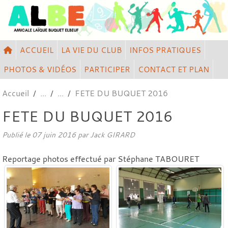
Panneau de gestion des cookies
ACCUEIL
LA VIE DU CLUB
INFOS PRATIQUES
PHOTOS & VIDÉOS
PARTICIPER
CONTACT ET PLAN
Accueil
FETE DU BUQUET 2016
FETE DU BUQUET 2016
Publié le
07 juin 2016
par
Jack GIRARD
Reportage photos effectué par Stéphane TABOURET