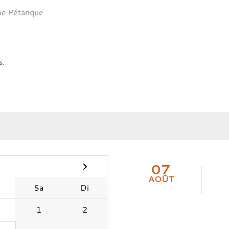
pe Pétanque
s.
07
AOÛT
Sa
Di
1
2