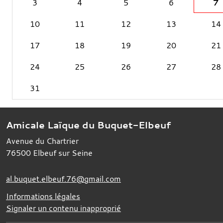
3
4
5
6
7
10
11
12
13
14
17
18
19
20
21
24
25
26
27
28
31
Amicale Laïque du Buquet-Elbeuf
Avenue du Chartrier
76500
Elbeuf sur Seine
al.buquet.elbeuf.76@gmail.com
Informations légales
Signaler un contenu inapproprié