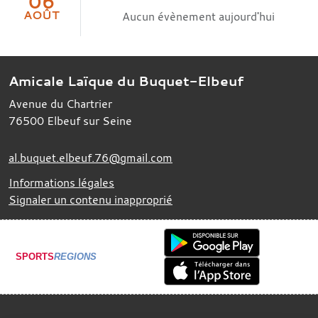
06
AOÛT
Aucun évènement aujourd'hui
Amicale Laïque du Buquet-Elbeuf
Avenue du Chartrier
76500
Elbeuf sur Seine
al.buquet.elbeuf.76@gmail.com
Informations légales
Signaler un contenu inapproprié
SPORTS
REGIONS