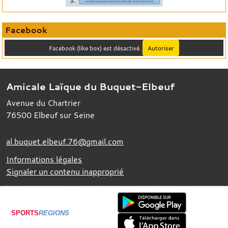
Facebook
Facebook (like box) est désactivé.
Autoriser
Amicale Laïque du Buquet-Elbeuf
Avenue du Chartrier
76500
Elbeuf sur Seine
al.buquet.elbeuf.76@gmail.com
Informations légales
Signaler un contenu inapproprié
SPORTS
REGIONS