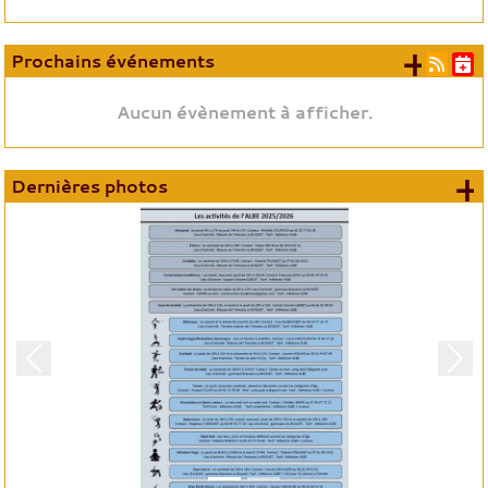
+ d'
Prochains événements
Aucun évènement à afficher.
+
Dernières photos
Précedent
Suiv