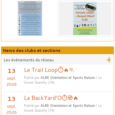
News des clubs et sections
+
Les évènements du réseau
Le Trail Loop⏱️🔥🏃
13
sept.
Publié par
ALBE Orientation et Sports Nature
/ Le
Grand Quevilly (76)
2026
La BackYard'O⏱️🧭🔥
13
sept.
Publié par
ALBE Orientation et Sports Nature
/ Le
Grand Quevilly (76)
2026